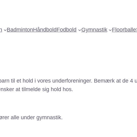
n
Badminton
Håndbold
Fodbold
Gymnastik
Floorball
e
 et barn til et hold i vores underforeninger. Bemærk at d
nsker at tilmelde sig hold hos.
ører alle under gymnastik.