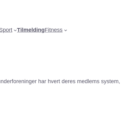
Sport
Tilmelding
Fitness
e 4 underforeninger har hvert deres medlems system,