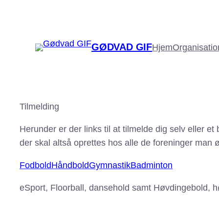
Spring
til
indhold
GØDVAD GIF
Hjem
Organisatio
Tilmelding
Herunder er der links til at tilmelde dig selv eller
der skal altså oprettes hos alle de foreninger man ø
Fodbold
Håndbold
Gymnastik
Badminton
eSport, Floorball, dansehold samt Høvdingebold, h