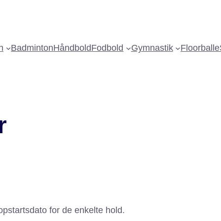
n
Badminton
Håndbold
Fodbold
Gymnastik
Floorball
e
r
pstartsdato for de enkelte hold.