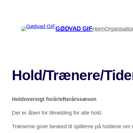
Spring
til
indhold
GØDVAD GIF
Hjem
Organisatio
Hold/Trænere/Tide
Holdoversigt forår/efterårssæson
Der er åben for tilmelding for alle hold.
Trænerne giver besked til spillerne på holdene om o